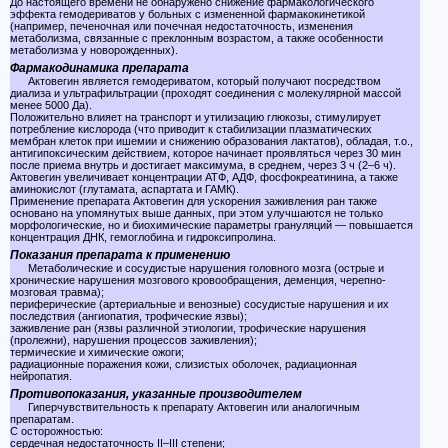
До настоящего времени не обнаружено снижение фармакологического
эффекта гемодериватов у больных с измененной фармакокинетикой
(например, печеночная или почечная недостаточность, изменения
метаболизма, связанные с преклонным возрастом, а также особенности
метаболизма у новорожденных).
Фармакодинамика препарата
Актовегин является гемодериватом, который получают посредством
диализа и ультрафильтрации (проходят соединения с молекулярной массой
менее 5000 Да).
Положительно влияет на транспорт и утилизацию глюкозы, стимулирует
потребление кислорода (что приводит к стабилизации плазматических
мембран клеток при ишемии и снижению образования лактатов), обладая, т.о.,
антигипоксическим действием, которое начинает проявляться через 30 мин
после приема внутрь и достигает максимума, в среднем, через 3 ч (2–6 ч).
Актовегин увеличивает концентрации АТФ, АДФ, фосфокреатинина, а также
аминокислот (глутамата, аспартата и ГАМК).
Применение препарата Актовегин для ускорения заживления ран также
основано на упомянутых выше данных, при этом улучшаются не только
морфологические, но и биохимические параметры грануляций — повышается
концентрация ДНК, гемоглобина и гидроксипролина.
Показания препарата к применению
Метаболические и сосудистые нарушения головного мозга (острые и
хронические нарушения мозгового кровообращения, деменция, черепно-
мозговая травма);
периферические (артериальные и венозные) сосудистые нарушения и их
последствия (ангиопатия, трофические язвы);
заживление ран (язвы различной этиологии, трофические нарушения
(пролежни), нарушения процессов заживления);
термические и химические ожоги;
радиационные поражения кожи, слизистых оболочек, радиационная
нейропатия.
Противопоказания, указанные производителем
Гиперчувствительность к препарату Актовегин или аналогичным
препаратам.
С осторожностью:
сердечная недостаточность II–III степени;