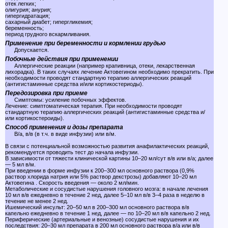
отек легких;
олигурия; анурия;
гипергидратация;
сахарный диабет; гипергликемия;
беременность;
период грудного вскармливания.
Применение при беременности и кормлении грудью
Допускается.
Побочные действия при применении
Аллергические реакции (например крапивница, отеки, лекарственная
лихорадка). В таких случаях лечение Актовегином необходимо прекратить. При
необходимости проводят стандартную терапию аллергических реакций
(антигистаминные средства и/или кортикостериоды).
Передозировка при приеме
Симптомы: усиление побочных эффектов.
Лечение: симптоматическая терапия. При необходимости проводят
стандартную терапию аллергических реакций (антигистаминные средства и/
или кортикостероиды).
Способ применения и дозы препарата
В/а, в/в (в т.ч. в виде инфузии) или в/м.
В связи с потенциальной возможностью развития анафилактических реакций,
рекомендуется проводить тест до начала инфузии.
В зависимости от тяжести клинической картины 10–20 мл/сут в/в или в/а; далее
— 5 мл в/м.
При введении в форме инфузии к 200–300 мл основного раствора (0,9%
раствор хлорида натрия или 5% раствор декстрозы) добавляют 10–20 мл
Актовегина . Скорость введения — около 2 мл/мин.
Метаболические и сосудистые нарушения головного мозга: в начале лечения
10 мл в/в ежедневно в течение 2 нед, далее 5–10 мл в/в 3–4 раза в неделю в
течение не менее 2 нед.
Ишемический инсульт: 20–50 мл в 200–300 мл основного раствора в/в
капельно ежедневно в течение 1 нед, далее — по 10–20 мл в/в капельно 2 нед.
Периферические (артериальные и венозные) сосудистые нарушения и их
последствия: 20–30 мл препарата в 200 мл основного раствора в/а или в/в