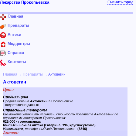
Лекарства Прокопьевска
Сменить город
Главная
Препараты
Аптеки
Медцентры
Справка
Контакты
Главная
→
Препараты
→ Актовегин
Актовегин
Цены
Средняя цена
Средняя цена на
Актовегин
в Прокопьевске
- недостаточно данных
Справочные телефоны
Вы можете уточнить наличие и стоимость препарата
Актовегин
по
справочным телефонам Прокопьевска:
622-000 - горосправка;
66-79-49 - ночная аптека (Гагарина, 39а, круглосуточно)
Напоминаем, телефонный код Прокопьевска
-
(3846)
Аптеки