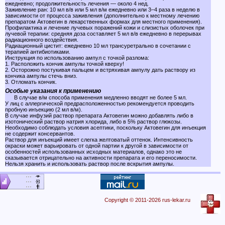
ежедневно; продолжительность лечения — около 4 нед.
Заживление ран: 10 мл в/в или 5 мл в/м ежедневно или 3–4 раза в неделю в
зависимости от процесса заживления (дополнительно к местному лечению
препаратом Актовегин в лекарственных формах для местного применения).
Профилактика и лечение лучевых поражений кожи и слизистых оболочек при
лучевой терапии: средняя доза составляет 5 мл в/в ежедневно в перерывах
радиационного воздействия.
Радиационный цистит: ежедневно 10 мл трансуретрально в сочетании с
терапией антибиотиками.
Инструкция по использованию ампул с точкой разлома:
1. Расположить кончик ампулы точкой кверху!
2. Осторожно постукивая пальцем и встряхивая ампулу дать раствору из
кончика ампулы стечь вниз.
3. Отломать кончик.
Особые указания к применению
В случае в/м способа применения медленно вводят не более 5 мл.
У лиц с аллергической предрасположенностью рекомендуется проводить
пробную инъекцию (2 мл в/м).
В случае инфузий раствор препарата Актовегин можно добавлять либо в
изотонический раствор натрия хлорида, либо в 5% раствор глюкозы.
Необходимо соблюдать условия асептики, поскольку Актовегин для инъекция
не содержит консервантов.
Раствор для инъекций имеет слегка желтоватый оттенок. Интенсивность
окраски может варьировать от одной партии к другой в зависимости от
особенностей использованных исходных материалов, однако это не
сказывается отрицательно на активности препарата и его переносимости.
Нельзя хранить и использовать раствор после вскрытия ампулы.
Copyright © 2011-2026 rus-lekar.ru