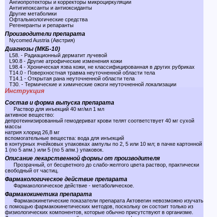
Ангиопротекторы и корректоры микроциркуляции
Антигипоксанты и антиоксиданты
Другие метаболики
Офтальмологические средства
Регенеранты и репаранты
Производители препарата
Nycomed Austria (Австрия)
Диагнозы (МКБ-10)
L58. - Радиационный дерматит лучевой
L90.8 - Другие атрофические изменения кожи
L98.4 - Хроническая язва кожи, не классифицированная в других рубриках
T14.0 - Поверхностная травма неуточненной области тела
T14.1 - Открытая рана неуточненной области тела
T30. - Термические и химические ожоги неуточненной локализации
Инструкция
Состав и форма выпуска препарата
Раствор для инъекций 40 мг/мл 1 мл
активное вещество:
депротеинизированный гемодериват крови телят соответствует 40 мг сухой
массы
натрия хлорид 26,8 мг
вспомогательные вещества: вода для инъекций
в контурных ячейковых упаковках ампулы по 2, 5 или 10 мл; в пачке картонной
1 (по 5 апм.) или 5 (по 5 апм.) упаковок.
Описание лекарственной формы от производителя
Прозрачный, от бесцветного до слабо-желтого цвета раствор, практически
свободный от частиц.
Фармакологическое действие препарата
Фармакологическое действие - метаболическое.
Фармакокинетика препарата
Фармакокинетические показатели препарата Актовегин невозможно изучать
с помощью фармакокинетических методов, поскольку он состоит только из
физиологических компонентов, которые обычно присутствуют в организме.